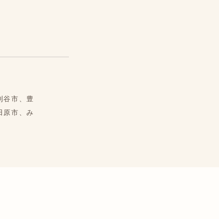
刈谷市、豊
田原市、み